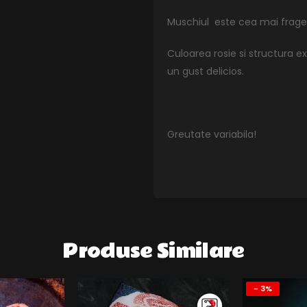
Muschiul este cea mai fraged
Culoarea rosie si structura e
un gust delicios.
Greutate variabila!
Produse Similare
- 3%