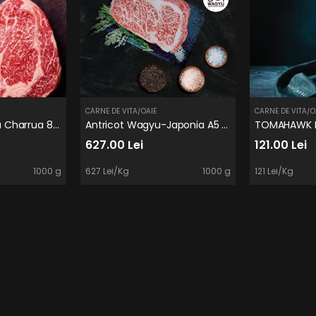
CARNE DE VITA/OAIE
CARNE DE VITA/O
ANTRICOT Wagyu Charrua 8/9
Antricot Wagyu-Japonia A5 Bms11 MIYAZAKI
627.00 Lei
121.00 Lei
1000 g
627 Lei/Kg
1000 g
121 Lei/Kg