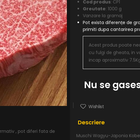
Cod produs
: CP1
Greutate
: 1000 g
Vanzare la gramaj
Pot exista diferențe de gr
primiti dupa cantarirea 
Acest produs poate nece
cu fulgi de gheata, in v
incap aproximativ 7.5K
Nu se gases
Wishlist
Descriere
mativ , pot diferi fata de
Muschi Wagyu-Japonia Kob