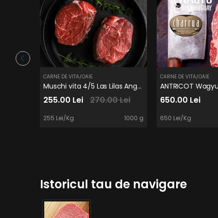
CARNE DE VITA/OAIE
CARNE DE VITA/OAIE
Muschi vita 4/5 Las Lilas Angus URUGUAY
255.00 Lei
270.00 Lei
650.00 Lei
255 Lei/Kg
1000 g
650 Lei/Kg
Istoricul tau de navigare