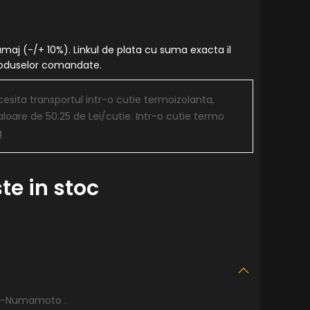
amaj (-/+ 10%). Linkul de plata cu suma exacta il
produselor comandate.
sita transportul intr-o cutie termoizolanta,
aloare de 50.25 de Lei/cutie. Intr-o cutie termo
g
te in stoc
e-Numamoto .