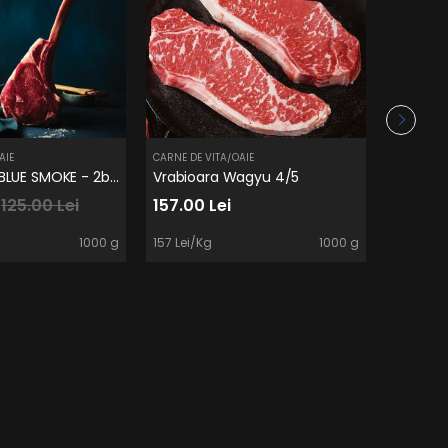
AIE
CARNE DE VITA/OAIE
CARNE DE 
TOMAHAWK BLUE SMOKE - 2buc/cutie
Vrabioara Wagyu 4/5
Vrabioa
125.00 Lei
157.00 Lei
460.00
1000 g
157 Lei/Kg
1000 g
460 Lei/