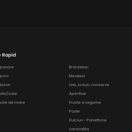
 Rapid
 pasare
Branzeturi
 porc
Mezeluri
bizon
Ulei, sosuri, conserve
vita/oaie
Aperitive
ructe de mare
Fructe si Legume
Paste
Dulciuri - Panettone
caracatita