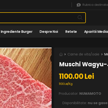
Rubrica destinata
Ingrediente Burger
Despre Noi
Retete
Aparitii Media
Carne de vita/oaie
M
Muschi Wagyu-
1100.00 Lei
1100 Lei/Kg
Producator:
NUMAMOTO
Disponibilitate:
nu se gase