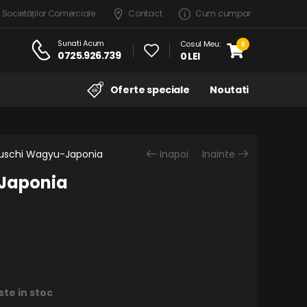
 Societăților Comerciale
Contact
Cum cumpar
Sunati Acum
Cosul Meu:
0
0725.926.739
0 LEI
Oferte speciale
Noutati
uschi Wagyu-Japonia
Inapoi
Inainte
Japonia
ste in stoc