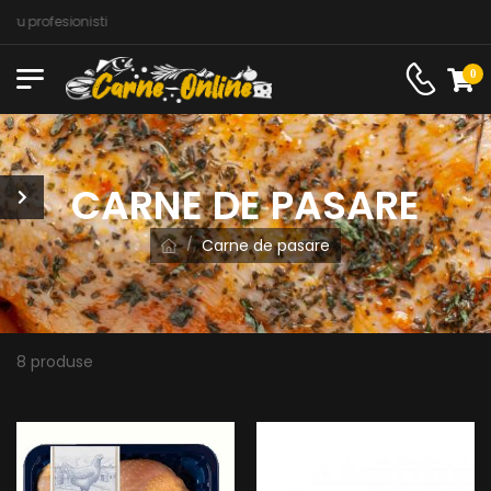
ru profesionisti
0
CARNE DE PASARE
Carne de pasare
/
8 produse