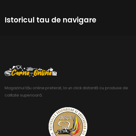
Istoricul tau de navigare
Magazinul tău online preferat, la un click distantă cu produse de
calitate superioară.