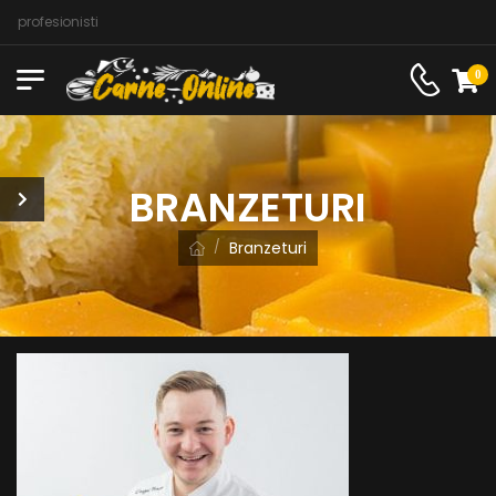
profesionisti
0
BRANZETURI
Branzeturi
/