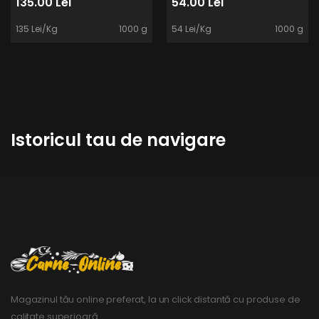
135.00 Lei
54.00 Lei
135 Lei/Kg
1000 g
54 Lei/Kg
1000 g
Istoricul tau de navigare
Magazinul tău online preferat, la un click distantă cu produse de
calitate superioară.