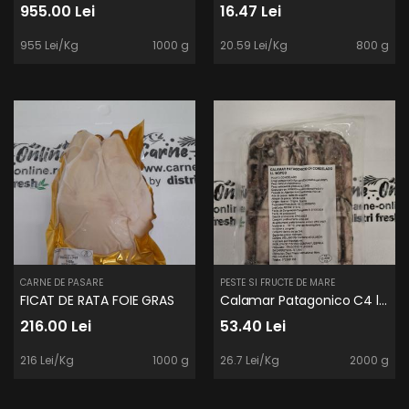
955.00 Lei
16.47 Lei
955 Lei/Kg
1000 g
20.59 Lei/Kg
800 g
CARNE DE PASARE
PESTE SI FRUCTE DE MARE
FICAT DE RATA FOIE GRAS
Calamar Patagonico C4 la 2Kg
216.00 Lei
53.40 Lei
216 Lei/Kg
1000 g
26.7 Lei/Kg
2000 g