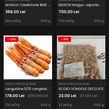
CARNE DE VITA/OAIE
CARNE DE VITA/OAIE
Antricot Creekstone BMS 3/4
MUSCHI Wagyu-Japonia A5 Bms11 MIYAZAKI
356.00 Lei
700.00 Lei
356 Lei/Kg
1000 g
700 Lei/Kg
1000 g
- 23%
- 15%
PESTE SI FRUCTE DE MARE
PESTE SI FRUCTE DE MARE
Langustine 5/10 congelate 2kg /cutie
SCOICI VONGOLE DECOJITE
178.00 Lei
230.00 Lei
23.00 Lei
27.00 Lei
178 Lei/Kg
1000 g
23 Lei/Kg
1000 g