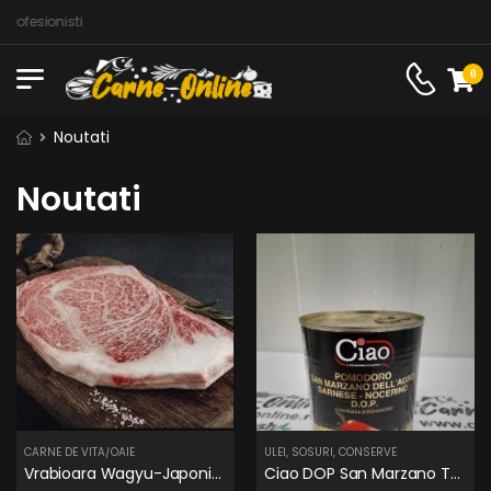
fesionisti
0
Noutati
Noutati
CARNE DE VITA/OAIE
ULEI, SOSURI, CONSERVE
Vrabioara Wagyu-Japonia A5 Bms9 MIYAZAKI
Ciao DOP San Marzano Tomatoes 800G