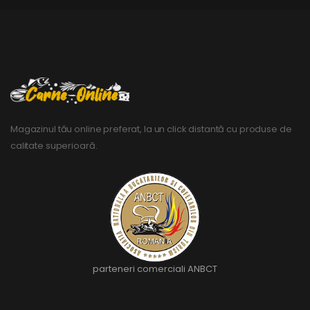
Magazinul tău online preferat, la un click distantă cu produse de
calitate superioară.
parteneri comerciali ANBCT