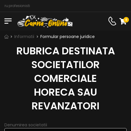
ntru profesionisti
0
Informatii
Formular persoane juridice
RUBRICA DESTINATA
SOCIETATILOR
COMERCIALE
HORECA SAU
REVANZATORI
Denumirea societatii