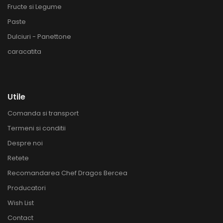
Fructe si Legume
Paste
Dulciuri - Panettone
caracatita
Utile
Comanda si transport
Termeni si conditii
Despre noi
Retete
Recomandarea Chef Dragos Bercea
Producatori
Wish List
Contact