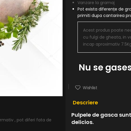
Vanzare la gramaj
Pot exista diferențe de gr
primiti dupa cantarirea 
Acest produs poate nece
cu fulgi de gheata, in v
incap aproximativ 7.5K
Nu se gases
Wishlist
Descriere
Pulpele de gasca sunt
mativ , pot diferi fata de
delicios.