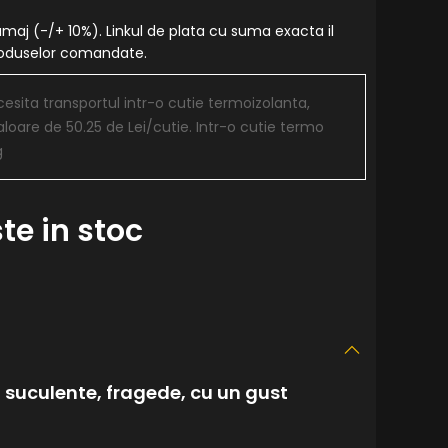
amaj (-/+ 10%). Linkul de plata cu suma exacta il
produselor comandate.
sita transportul intr-o cutie termoizolanta,
aloare de 50.25 de Lei/cutie. Intr-o cutie termo
g
te in stoc
 suculente, fragede, cu un gust