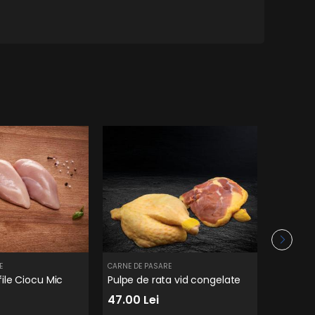
E
CARNE DE PASARE
CARNE DE 
file Ciocu Mic
Pulpe de rata vid congelate
Ficat d
47.00 Lei
339.00