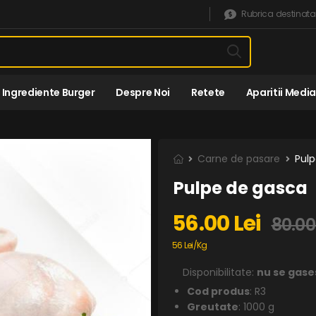
Rubrica destinata
Ingrediente Burger
Despre Noi
Retete
Aparitii Media
Carne de pasare
Pul
Pulpe de gasca
56.00 Lei
80.00
56 Lei/Kg
Disponibilitate:
nu se gase
Cod produs
: R3
Greutate
: 1000 g