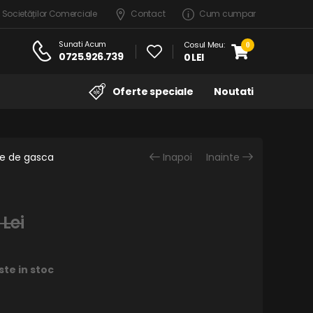
 Societăților Comerciale
Contact
Cum cumpar
Sunati Acum
Cosul Meu:
0
0725.926.739
0 LEI
Oferte speciale
Noutati
pe de gasca
Inapoi
Inainte
 Lei
ste in stoc