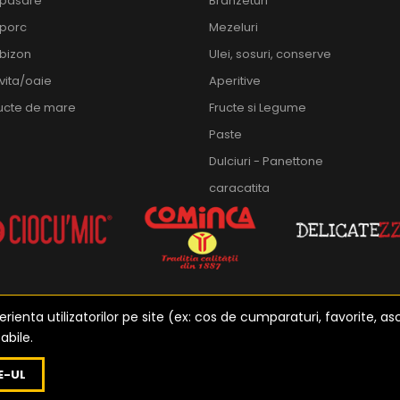
 pasare
Branzeturi
 porc
Mezeluri
bizon
Ulei, sosuri, conserve
vita/oaie
Aperitive
ructe de mare
Fructe si Legume
Paste
Dulciuri - Panettone
caracatita
ienta utilizatorilor pe site (ex: cos de cumparaturi, favorite, as
abile.
zat de
Etusoft Oradea
E-UL