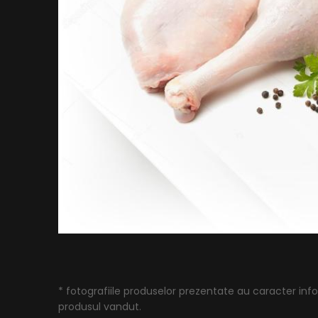
* fotografiile produselor prezentate au caracter infor
produsul vandut.