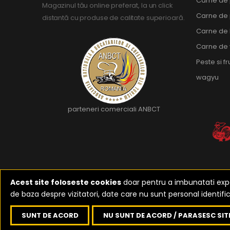
Carne de
Magazinul tău online preferat, la un click
Carne de
distantă cu produse de calitate superioară.
Carne de 
Carne de 
Peste si f
wagyu
parteneri comerciali ANBCT
Acest site foloseste cookies
doar pentru a imbunatati exper
de baza despre vizitatori, date care nu sunt personal identific
2023-2026 ©
Reali
SUNT DE ACORD
NU SUNT DE ACORD / PARASESC SIT