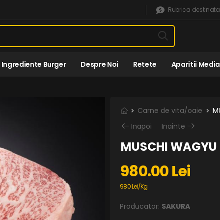
Rubrica destinata
Ingrediente Burger
Despre Noi
Retete
Aparitii Media
Carne de vita/oaie
M
Inapoi
Inainte
MUSCHI WAGYU 
980.00 Lei
980 Lei/Kg
Producator:
SAKURA