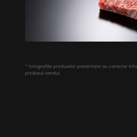
* fotografiile produselor prezentate au caracter infor
produsul vandut.