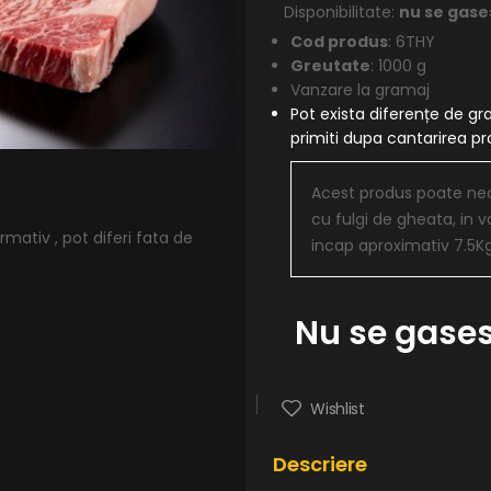
Disponibilitate:
nu se gase
Cod produs
: 6THY
Greutate
: 1000 g
Vanzare la gramaj
Pot exista diferențe de gr
primiti dupa cantarirea 
Acest produs poate nece
cu fulgi de gheata, in v
mativ , pot diferi fata de
incap aproximativ 7.5K
Nu se gases
Wishlist
Descriere