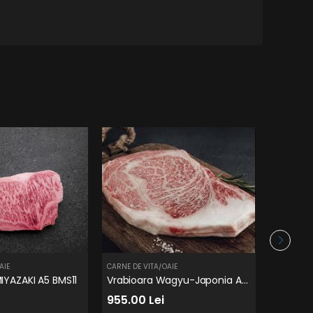
AIE
CARNE DE VITA/OAIE
CARNE DE 
IYAZAKI A5 BMS11
Vrabioara Wagyu-Japonia A5 Bms9 MIYAZAKI
955.00 Lei
158.00 