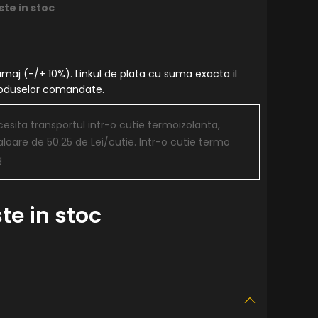
ste in stoc
amaj (-/+ 10%). Linkul de plata cu suma exacta il
produselor comandate.
sita transportul intr-o cutie termoizolanta,
aloare de 50.25 de Lei/cutie. Intr-o cutie termo
g
te in stoc