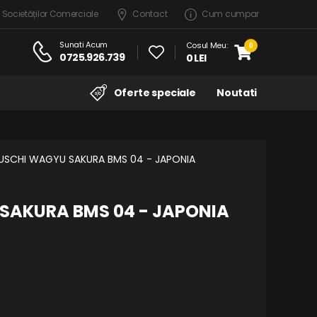
 Societăților Comerciale
Contact
Cum cumpar
Sunati Acum
Cosul Meu:
0
0725.926.739
0 LEI
Oferte speciale
Noutati
USCHI WAGYU SAKURA BMS 04 - JAPONIA
SAKURA BMS 04 - JAPONIA