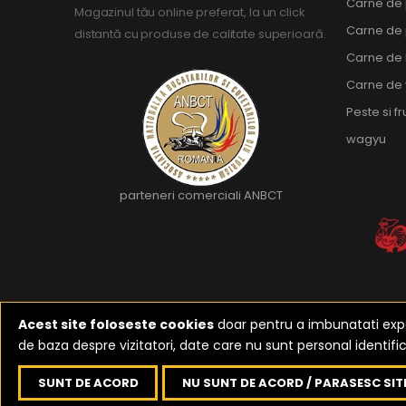
Carne de
Magazinul tău online preferat, la un click
Carne de
distantă cu produse de calitate superioară.
Carne de 
Carne de 
Peste si f
wagyu
parteneri comerciali ANBCT
Acest site foloseste cookies
doar pentru a imbunatati exper
de baza despre vizitatori, date care nu sunt personal identific
2023-2026 ©
Reali
SUNT DE ACORD
NU SUNT DE ACORD / PARASESC SIT