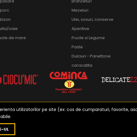
 pasare
Branzeturi
 porc
Mezeluri
bizon
Ulei, sosuri, conserve
vita/oaie
Aperitive
ructe de mare
Fructe si Legume
Paste
Dulciuri - Panettone
caracatita
ienta utilizatorilor pe site (ex: cos de cumparaturi, favorite, as
abile.
zat de
Etusoft Oradea
E-UL