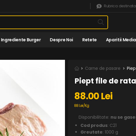
Rubrica destinata
Ingrediente Burger
Despre Noi
Retete
Aparitii Media
Carne de pasare
Piep
Piept file de rat
88.00 Lei
88 Lei/Kg
Disponibilitate:
nu se gase
Cod produs
: C21
Greutate
: 1000 g