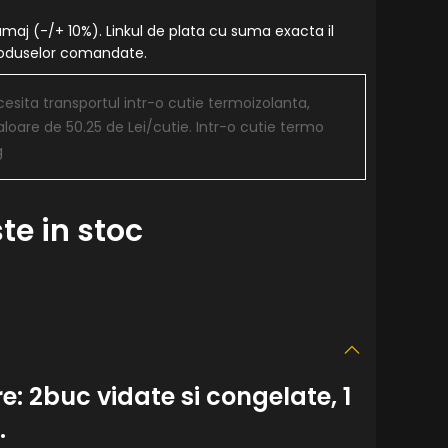
amaj (-/+ 10%). Linkul de plata cu suma exacta il
produselor comandate.
sita transportul intr-o cutie termoizolanta,
aloare de 50.25 de Lei/cutie. Intr-o cutie termo
g
te in stoc
 2buc vidate si congelate, 1
.