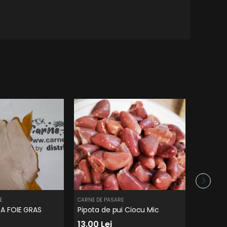
E
CARNE DE PASARE
CARNE DE 
TA FOIE GRAS
Pipota de pui Ciocu Mic
Piept de
13.00 Lei
33.00 