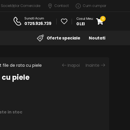
 Societăților Comerciale
Contact
Cum cumpar
Sunati Acum
Cosul Meu:
0
0725.926.739
0 LEI
Oferte speciale
Noutati
t file de rata cu piele
Inapoi
Inainte
a cu piele
ste in stoc