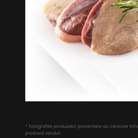
* fotografiile produselor prezentate au caracter infor
produsul vandut.