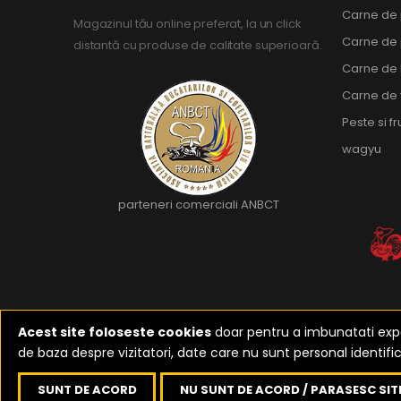
Carne de
Magazinul tău online preferat, la un click
Carne de
distantă cu produse de calitate superioară.
Carne de 
Carne de 
Peste si f
wagyu
parteneri comerciali ANBCT
Acest site foloseste cookies
doar pentru a imbunatati exper
de baza despre vizitatori, date care nu sunt personal identific
2023-2026 ©
Reali
SUNT DE ACORD
NU SUNT DE ACORD / PARASESC SIT