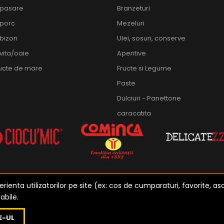
 pasare
Branzeturi
 porc
Mezeluri
bizon
Ulei, sosuri, conserve
vita/oaie
Aperitive
ructe de mare
Fructe si Legume
Paste
Dulciuri - Panettone
caracatita
ienta utilizatorilor pe site (ex: cos de cumparaturi, favorite, as
abile.
zat de
Etusoft Oradea
E-UL