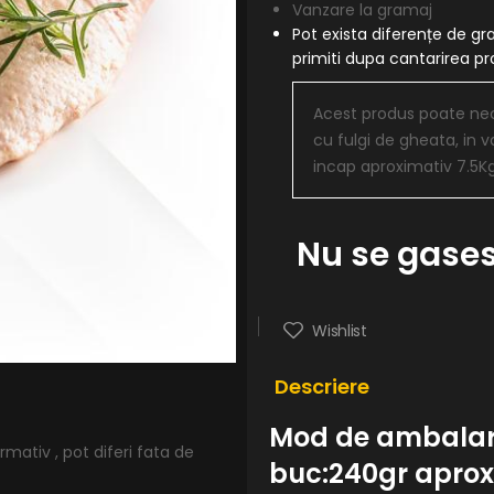
Vanzare la gramaj
Pot exista diferențe de gr
primiti dupa cantarirea 
Acest produs poate nece
cu fulgi de gheata, in v
incap aproximativ 7.5K
Nu se gases
Wishlist
Descriere
Mod de ambalare:
mativ , pot diferi fata de
buc:240gr aprox