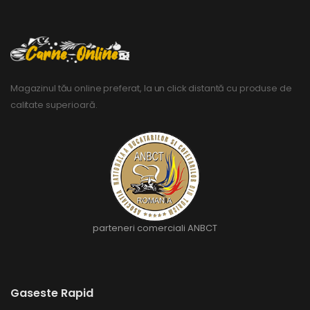
Magazinul tău online preferat, la un click distantă cu produse de
calitate superioară.
parteneri comerciali ANBCT
Gaseste Rapid