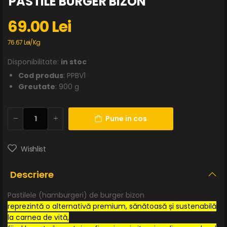
PASTILE BURGER BIZON
69.00 Lei
76.67 Lei/Kg
Disponibilitate:
in stoc
Cod produs
: PPBV1
Greutate
: 900 g
Pune in cos
Wishlist
Descriere
Pastilele (hamburgeri) de burger bizon
reprezintă o alternativă premium, sănătoasă și sustenabilă
la carnea de vită,