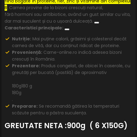
fiind bogate în proteine, fier, zinc și vitamine din complexul
B
. Carnea provine de la bizoni crescuți natural,
fără hormoni sau antibiotice, având un gust similar cu vita,
dar mai suculent și cu o ușoară dulceață.
Caracteristici principale:
Nutriție:
Mai puține calorii, grăsimi și colesterol decât
carnea de vită, dar cu conținut ridicat de proteine.
Proveniență:
Carne-online.ro
indică adesea bizoni
crescuți în România.
Prezentare:
Produs congelat, de obicei în caserole, cu
greutăți per bucată (pastilă) de aproximativ
180g180 g
180g
.
Preparare:
Se recomandă gătirea la temperaturi
scăzute pentru a păstra suculența.
GREUTATE NETA :900g ( 6 X150G)