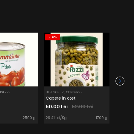
- 4%
ONSERVE
ULEI, SOSURI, CONSERVE
ULEI, SOSU
e
Capere in otet
Orez Vi
50.00 Lei
52.00 Lei
19.90 L
2500 g
29.41 Lei/Kg
1700 g
19.9 Lei/