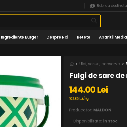
Rubrica destinata
Ingrediente Burger
Despre Noi
Retete
Aparitii Media
Ulei, sosuri, conserve
Fulgi de sare de
144.00 Lei
102.86 Lei/Kg
Producator:
MALDON
Disponibilitate:
in stoc