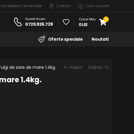
 Societăților Comerciale
Contact
Cum cumpar
Sunati Acum
Cosul Meu:
0
0725.926.739
0 LEI
Oferte speciale
Noutati
Fulgi de sare de mare 1.4kg.
Inapoi
Inainte
 mare 1.4kg.