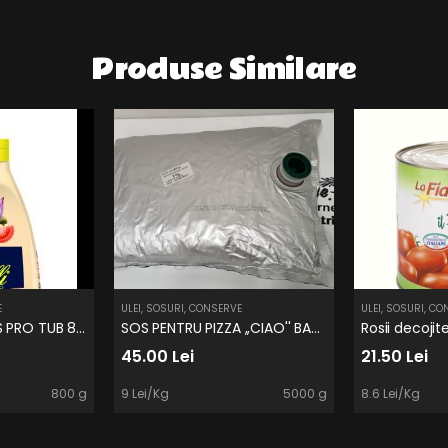
Produse Similare
E
ULEI, SOSURI, CONSERVE
ULEI, SOSURI, C
BIFFI BURGHER SOS PRO TUB 800g.
SOS PENTRU PIZZA ,,CIAO'' BAG IN BOX
Rosii decojit
45.00 Lei
21.50 Lei
800 g
9 Lei/Kg
5000 g
8.6 Lei/Kg