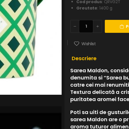
Cod produs
: QRVG2T
Greutate
: 1400 g
P
Wishlist
Descriere
Sarea Maldon, consid
denumita si “Sarea bu
catre cei mai renumiti
Textura delicată a cri
puritatea aromei face
Poti sa uiti de gusturi
sarea Maldon are o p
aroma tuturor alimente