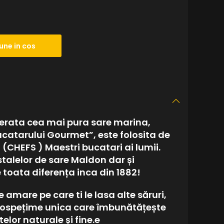
une in cos
erata cea mai pura sare marina,
catarului Gourmet”, este folosita de
 (CHEFS ) Maestri bucatari ai lumii.
stalelor de sare Maldon dar și
 toata diferența inca din 1882!
le amare pe care ti le lasa alte săruri,
rospețime unica care îmbunătățește
lor naturale și fine.e