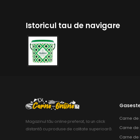
Istoricul tau de navigare
Gaseste
Carne de
Magazinul tău online preferat, la un click
Carne de
distantă cu produse de calitate superioară.
Carne de 