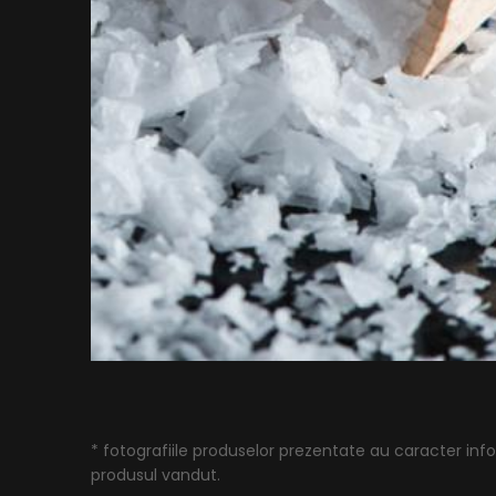
* fotografiile produselor prezentate au caracter infor
produsul vandut.