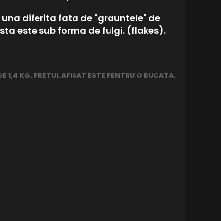
 una diferita fata de "grauntele" de
ta este sub forma de fulgi. (flakes).
 1,4 KG. PRETUL AFISAT ESTE PENTRU O BUCATA.