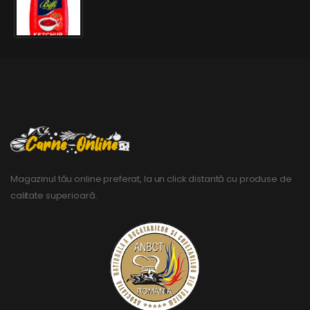
Magazinul tău online preferat, la un click distantă cu produse de
calitate superioară.