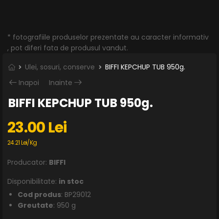
* fotografiile produselor prezentate au caracter informativ
, pot diferi fata de produsul vandut.
Ulei, sosuri, conserve
BIFFI KEPCHUP TUB 950g.
Inapoi
Inainte
BIFFI KEPCHUP TUB 950g.
23.00 Lei
24.21 Lei/Kg
Producator:
BIFFI
Disponibilitate:
in stoc
Cod produs
: BP29012
Greutate
: 950 g