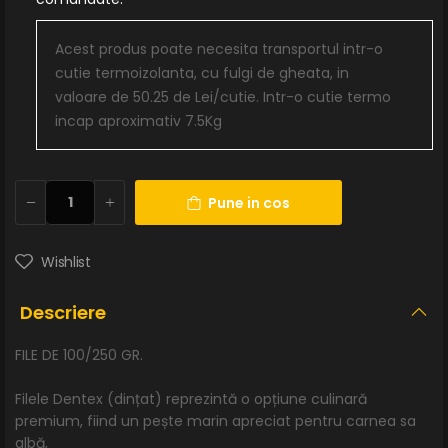
Acest produs poate necesita transportul intr-o
cutie termoizolanta, cu fulgi de gheata, in
valoare de 50.25 de Lei/cutie. Intr-o cutie termo
incap aproximativ 7.5Kg
Pune in cos
Wishlist
Descriere
FILE DE 100/250 GR.
Filele Dentex (dințat) reprezintă o opțiune culinară
premium, fiind un pește marin apreciat pentru carnea sa
albă,