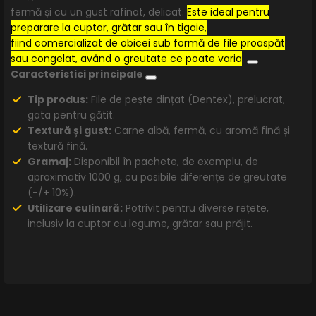
fermă și cu un gust rafinat, delicat.
Este ideal pentru
preparare la cuptor, grătar sau în tigaie,
fiind comercializat de obicei sub formă de file proaspăt
sau congelat, având o greutate ce poate varia
.
Caracteristici principale
Tip produs:
File de pește dințat (Dentex), prelucrat,
gata pentru gătit.
Textură și gust:
Carne albă, fermă, cu aromă fină și
textură fină.
Gramaj:
Disponibil în pachete, de exemplu, de
aproximativ 1000 g, cu posibile diferențe de greutate
(-/+ 10%).
Utilizare culinară:
Potrivit pentru diverse rețete,
inclusiv la cuptor cu legume, grătar sau prăjit.