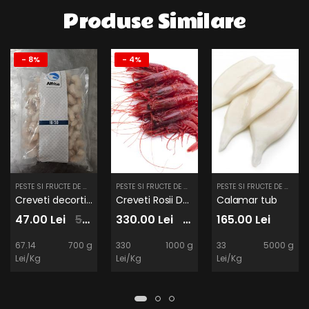
Produse Similare
- 8%
- 4%
PESTE SI FRUCTE DE MARE
PESTE SI FRUCTE DE MARE
PESTE SI FRUCTE DE MARE
Creveti decorticati 10/30
Creveti Rosii De Sicilia N2
Calamar tub
47.00 Lei
51.00 Lei
330.00 Lei
345.00 Lei
165.00 Lei
67.14
700 g
330
1000 g
33
5000 g
Lei/Kg
Lei/Kg
Lei/Kg