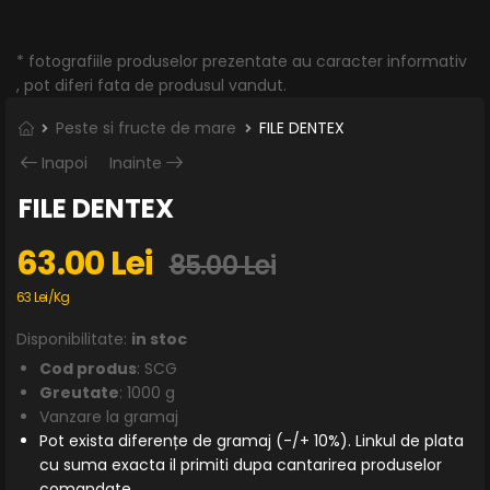
* fotografiile produselor prezentate au caracter informativ
, pot diferi fata de produsul vandut.
Peste si fructe de mare
FILE DENTEX
Inapoi
Inainte
FILE DENTEX
63.00 Lei
85.00 Lei
63 Lei/Kg
Disponibilitate:
in stoc
Cod produs
: SCG
Greutate
: 1000 g
Vanzare la gramaj
Pot exista diferențe de gramaj (-/+ 10%). Linkul de plata
cu suma exacta il primiti dupa cantarirea produselor
comandate.