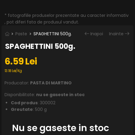
* fotografiile produselor prezentate au caracter informativ
, pot diferi fata de produsul vandut.
Paste
SPAGHETTINI 500g.
Inapoi
Inainte
SPAGHETTINI 500g.
6.59 Lei
13.18 Lei/Kg
Producator:
PASTA DI MARTINO
Disponibilitate:
nu se gaseste in stoc
Cod produs
: 300002
Greutate
: 500 g
Nu se gaseste in stoc