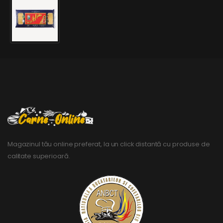
Magazinul tău online preferat, la un click distantă cu produse de
calitate superioară.