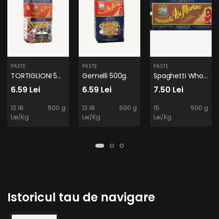
PASTE
PASTE
PASTE
TORTIGLIONI 500g.
Gemelli 500g.
Spaghetti Wholewheat - Bio 500g.
6.59 Lei
6.59 Lei
7.50 Lei
13.18
500 g
13.18
500 g
15
500 g
Lei/Kg
Lei/Kg
Lei/Kg
Istoricul tau de navigare